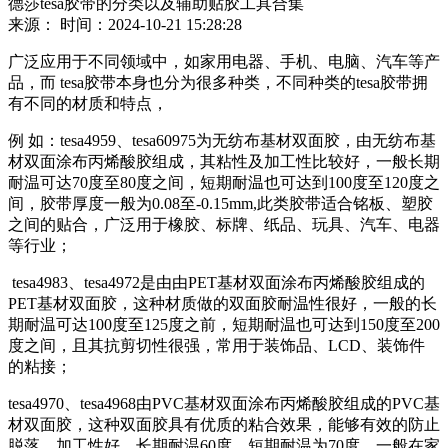
德莎tesa胶带的分类以及辅助贴胶工具合集
来源：
时间：2024-10-21 15:28:28
广泛应用于不同领域中，如家用电器、手机、电脑、汽车等产
品，而 tesa胶带本身也分为很多种类，不同种类的tesa胶带拥
有不同的材质和特点，
例 如：tesa4959、tesa60975为无纺布基材双面胶，由无纺布基
材双面涂布丙烯酸胶组成，其粘性及加工性比较好，一般长期
耐温可达70度至80度之间，短期耐温也可达到100度至120度之
间，胶带厚度一般为0.08至-0.15mm,此类胶带适合铭板、塑胶
之间的贴合，广泛用于橡胶、标牌、纸品、玩具、汽车、电器
等行业；
tesa4983、tesa4972是由由PET基材双面涂布丙烯酸胶组成的
PET基材双面胶，这种材质做的双面胶耐温性很好，一般的长
期耐温可达100度至125度之前，短期耐温也可达到150度至200
度之间，且其抗剪切性很强，常用于装饰品、LCD、装饰件
的粘接；
tesa4970、tesa4968由PVC基材双面涂布丙烯酸胶组成的PVC基
材双面胶，这种双面胶具有优质的粘合效果，能够有效的防止
脱落，加工性好，长期耐温60度，短期耐温为70度，一般在家