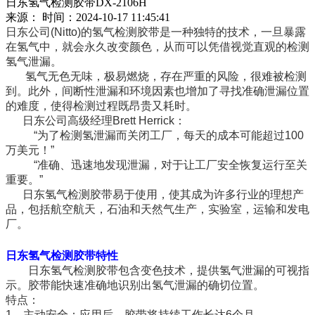
日东氢气检测胶带DX-2106H
来源：
时间：2024-10-17 11:45:41
日东公司(Nitto)的氢气检测胶带是一种独特的技术，一旦暴露
在氢气中，就会永久改变颜色，从而可以凭借视觉直观的检测
氢气泄漏。
氢气无色无味，极易燃烧，存在严重的风险，很难被检测
到。此外，间断性泄漏和环境因素也增加了寻找准确泄漏位置
的难度，使得检测过程既昂贵又耗时。
日东公司高级经理Brett Herrick：
“为了检测氢泄漏而关闭工厂，每天的成本可能超过100
万美元！”
“准确、迅速地发现泄漏，对于让工厂安全恢复运行至关
重要。”
日东氢气检测胶带易于使用，使其成为许多行业的理想产
品，包括航空航天，石油和天然气生产，实验室，运输和发电
厂。
日东氢气检测胶带特性
日东氢气检测胶带包含变色技术，提供氢气泄漏的可视指
示。胶带能快速准确地识别出氢气泄漏的确切位置。
特点：
1．主动安全：应用后，胶带将持续工作长达6个月。